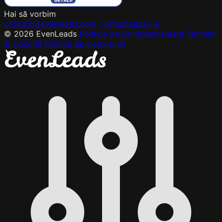
Hai să vorbim
contact@evenleads.com
Contactează-ne
© 2026 EvenLeads
Politica de Confidențialitate
Termeni
și Condiții
Politica de Cookie-uri
E
v
e
n
L
e
a
d
s