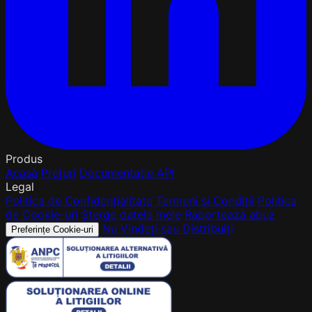
Produs
Acasă
Prețuri
Documentație API
Legal
Politica de Confidențialitate
Termeni și Condiții
Politica
de Cookie-uri
Șterge datele mele
Raportează abuz
Nu Vindeți sau Distribuiți
Preferințe Cookie-uri