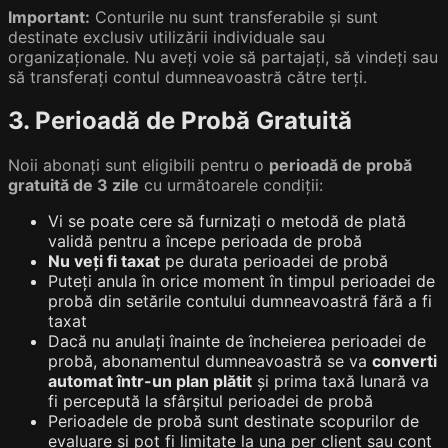
Important:
Conturile nu sunt transferabile și sunt
destinate exclusiv utilizării individuale sau
organizaționale. Nu aveți voie să partajați, să vindeți sau
să transferați contul dumneavoastră către terți.
3. Perioadă de Probă Gratuită
Noii abonați sunt eligibili pentru o
perioadă de probă
gratuită de 3 zile
cu următoarele condiții:
Vi se poate cere să furnizați o metodă de plată
validă pentru a începe perioada de probă
Nu veți fi taxat
pe durata perioadei de probă
Puteți anula în orice moment în timpul perioadei de
probă din setările contului dumneavoastră fără a fi
taxat
Dacă nu anulați înainte de încheierea perioadei de
probă, abonamentul dumneavoastră se va
converti
automat într-un plan plătit
și prima taxă lunară va
fi percepută la sfârșitul perioadei de probă
Perioadele de probă sunt destinate scopurilor de
evaluare și pot fi limitate la una per client sau cont