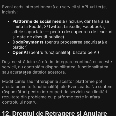
EvenLeads interacționează cu servicii și API-uri terțe,
inclusiv:
Platforme de social media
(inclusiv, dar fără a se
limita la Reddit, X/Twitter, LinkedIn, Facebook și
altele suportate — pentru descoperirea de lead-uri
și date de discuții publice)
DodoPayments
(pentru procesarea securizată a
plăților)
OpenAI
(pentru funcționalități bazate pe AI)
Deși ne străduim să oferim integrare continuă cu aceste
servicii, nu controlăm disponibilitatea, funcționalitatea
sau acuratețea datelor acestora.
Modificările sau întreruperile acestor platforme pot
afecta anumite funcționalități ale EvenLeads. Nu suntem
răspunzători pentru întreruperi de serviciu sau limitări
rezultate din probleme cu platforme terțe în afara
controlului nostru.
12. Dreptul de Retragere și Anulare