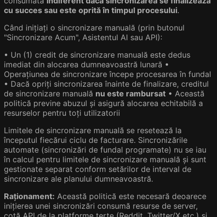
consumată
indiferent dacă sincronizarea se finalizează
cu succes sau este oprită în timpul procesului
.
Când inițiați o sincronizare manuală (prin butonul
"Sincronizare Acum", Asistentul AI sau API):
• Un (1) credit de sincronizare manuală este dedus
imediat din alocarea dumneavoastră lunară •
Operațiunea de sincronizare începe procesarea în fundal
• Dacă opriți sincronizarea înainte de finalizare, creditul
de sincronizare manuală
nu este rambursat
• Această
politică previne abuzul și asigură alocarea echitabilă a
resurselor pentru toți utilizatorii
Limitele de sincronizare manuală se resetează la
începutul fiecărui ciclu de facturare. Sincronizările
automate (sincronizări de fundal programate) nu se iau
în calcul pentru limitele de sincronizare manuală și sunt
gestionate separat conform setărilor de interval de
sincronizare ale planului dumneavoastră.
Raționament:
Această politică este necesară deoarece
inițierea unei sincronizări consumă resurse de server,
cotă API de la platforme terțe (Reddit, Twitter/X etc.) și