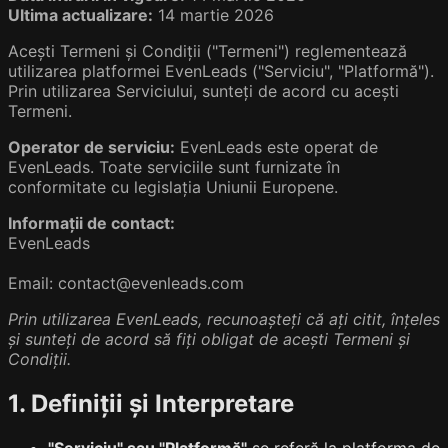
Ultima actualizare:
14 martie 2026
Acești Termeni și Condiții ("Termeni") reglementează
utilizarea platformei EvenLeads ("Serviciu", "Platformă").
Prin utilizarea Serviciului, sunteți de acord cu acești
Termeni.
Operator de serviciu:
EvenLeads este operat de
EvenLeads. Toate serviciile sunt furnizate în
conformitate cu legislația Uniunii Europene.
Informații de contact:
EvenLeads
Email: contact@evenleads.com
Prin utilizarea EvenLeads, recunoașteți că ați citit, înțeles
și sunteți de acord să fiți obligat de acești Termeni și
Condiții.
1. Definiții și Interpretare
"Serviciu" sau "Platformă"
se referă la platforma de