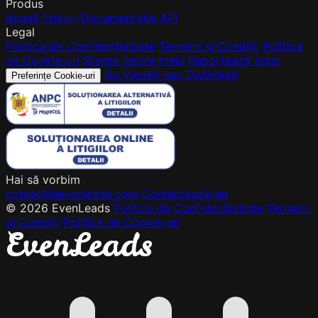
Produs
Acasă
Prețuri
Documentație API
Legal
Politica de Confidențialitate
Termeni și Condiții
Politica
de Cookie-uri
Șterge datele mele
Raportează abuz
Nu Vindeți sau Distribuiți
Preferințe Cookie-uri
Hai să vorbim
contact@evenleads.com
Contactează-ne
© 2026 EvenLeads
Politica de Confidențialitate
Termeni
și Condiții
Politica de Cookie-uri
E
v
e
n
L
e
a
d
s