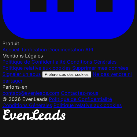
Produit
Accueil
Tarification
Documentation API
Mentions Légales
Politique de Confidentialité
Conditions Générales
Politique relative aux cookies
Supprimer mes données
Signaler un abus
Ne pas vendre ni
Préférences des cookies
partager
Parlons-en
contact@evenleads.com
Contactez-nous
© 2026 EvenLeads
Politique de Confidentialité
Conditions Générales
Politique relative aux cookies
E
v
e
n
L
e
a
d
s