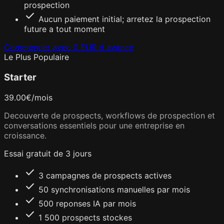
prospection
check
Aucun paiement initial; arretez la prospection
future a tout moment
Commencer avec 0 EUR d avance
Le Plus Populaire
Starter
39.00
€
/mois
Decouverte de prospects, workflows de prospection et
conversations essentiels pour une entreprise en
croissance.
Essai gratuit de 3 jours
check
3 campagnes de prospects actives
check
50 synchronisations manuelles par mois
check
500 reponses IA par mois
check
1 500 prospects stockes