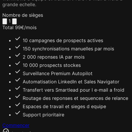
grande echelle.
Nombre de sièges
1
Total
99
€
/mois
check
10 campagnes de prospects actives
check
150 synchronisations manuelles par mois
check
2 000 reponses IA par mois
check
10 000 prospects stockes
check
Surveillance Premium Autopilot
check
Automatisation LinkedIn et Sales Navigator
check
Transfert vers Smartlead pour l e-mail a froid
check
Routage des reponses et sequences de relance
check
Espaces de travail et sieges d equipe
check
Support prioritaire
Commencer
check_circle