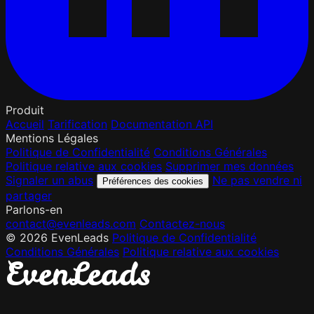
Produit
Accueil
Tarification
Documentation API
Mentions Légales
Politique de Confidentialité
Conditions Générales
Politique relative aux cookies
Supprimer mes données
Signaler un abus
Ne pas vendre ni
Préférences des cookies
partager
Parlons-en
contact@evenleads.com
Contactez-nous
© 2026 EvenLeads
Politique de Confidentialité
Conditions Générales
Politique relative aux cookies
E
v
e
n
L
e
a
d
s