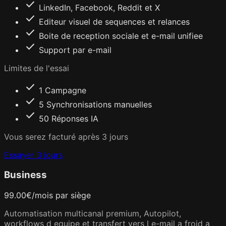
check
LinkedIn, Facebook, Reddit et X
check
Editeur visuel de sequences et relances
check
Boite de reception sociale et e-mail unifiee
check
Support par e-mail
Limites de l'essai
check
1 Campagne
check
5 Synchronisations manuelles
check
50 Réponses IA
Vous serez facturé après 3 jours
Essayer 3 jours
Business
99.00
€
/mois
par siège
Automatisation multicanal premium, Autopilot,
workflows d equipe et transfert vers l e-mail a froid a